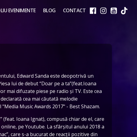
IU EVENIMENTE
BLOG
CONTACT
mentului, Edward Sanda este deopotrivă un
Piesa lui de debut “Doar pe a ta”(feat.Ioana
elor mai difuzate piese pe radio și TV. Este cea
 declarată cea mai căutată melodie
l "Media Music Awards 2017" - Best Shazam.
” (feat. Ioana Ignat), compusă chiar de el, care
în online, pe Youtube. La sfârșitul anului 2018 a
ac”, care s-a bucurat de reacții pozitive din