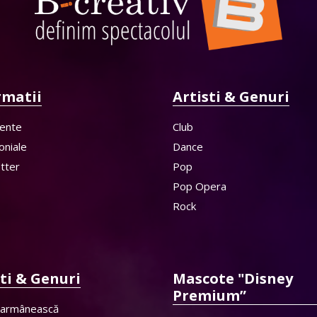
rmatii
Artisti & Genuri
ente
Club
oniale
Dance
tter
Pop
Pop Opera
Rock
sti & Genuri
Mascote "Disney
Premium”
 armânească