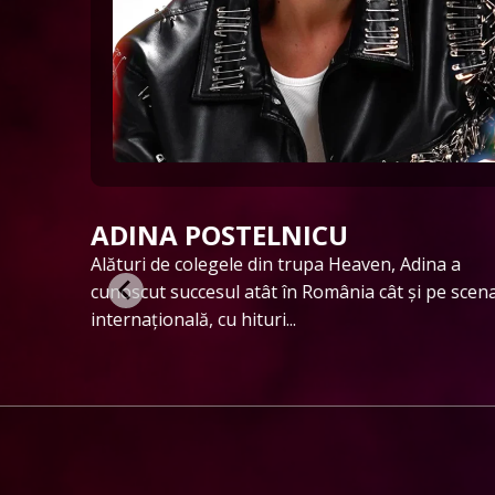
DISTINTO
venit
Formația Distinto reprezintă primul proiect pop-
 prin
opera din România și unul dintre puținele din
lume de acest fel. Octavian Dobrota (tenor),...