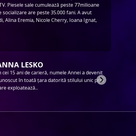
i TV. Piesele sale cumulează peste 77milioane
e socializare are peste 35.000 fani.
A avut
i, Alina Eremia, Nicole Cherry, Ioana Ignat,
IANA NOVAC
GLA
upranumită vocea de aur de peste Prut, Ianna
Artistul
ovac este singura soprană din România care
dansato
bordează genul pop-opera, având la...
însă pa