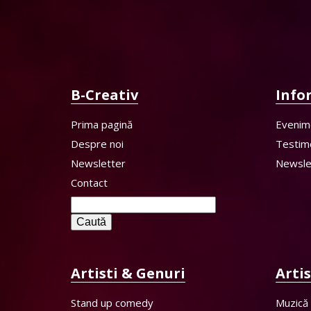
B-Creativ
Info
Prima pagină
Evenim
Despre noi
Testim
Newsletter
Newsle
Contact
Caută
după:
Artisti & Genuri
Arti
Stand up comedy
Muzică