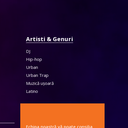
Artisti & Genuri
DJ
Hip-hop
Urban
Urban Trap
Muzică ușoară
Latino
Echipa noastră vă poate consilia