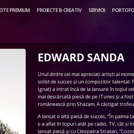
OTE PREMIUM
PROIECTE B-CREATIV
SERVICII
PORTOFOL
EDWARD SANDA
Unul dintre cei mai apreciați artiști ai mo
solist de succes și un compozitor talentat. 
Ignat) a intrat încă de la lansare în topul c
mai descărcată piesă de pe ITunes și a fost
românească prin Shazam. A câștigat trofeu
A lansat o altă piesă de succes, “În palma ta
s-a aflat în topuri atât pe radio, TV, cât și 
lansat piesă și cu Cleopatra Stratan, “Cozon