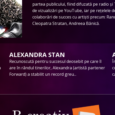
partea publicului, fiind difuzată pe radio ș
de vizualizări pe YouTube, iar pe rețelele d
colaborări de succes cu artiști precum: Rand
Cleopatra Stratan, Andreea Bănică.
DJ DORU IOAN BĂNĂȚEAN
Cunoscut interpret de muzică populară, Doru
S
Ioan Bănățean provine dintr-o familie modestă și
N
muncitoare. Părinții au fost nevăzători și au...
a