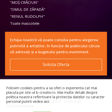
"MOȘ CRĂCIUN"
"OMUL DE ZĂPADĂ"
"RENUL RUDOLPH"
Toate mascotele
Echipa noastră vă poate consilia pentru alegerea
potrivită a artiștilor, în funcție de publicului căruia
vă adresați și a bugetului pentru eveniment.
Solicita Oferta
Folosim cookies pentru a va oferi o experienta cat mai
placuta pe site-ul b-creativ.ro. Mai multe detalii despre
politica noastra referitoare la protectia datelor cu caracter
personal puteti vedea aici:
GDPR - Politica de
Confidentialitate
Toate drepturile rezervate © - BICREATIV EFECT S.R.L
GDPR - Politica de Confidentialitate