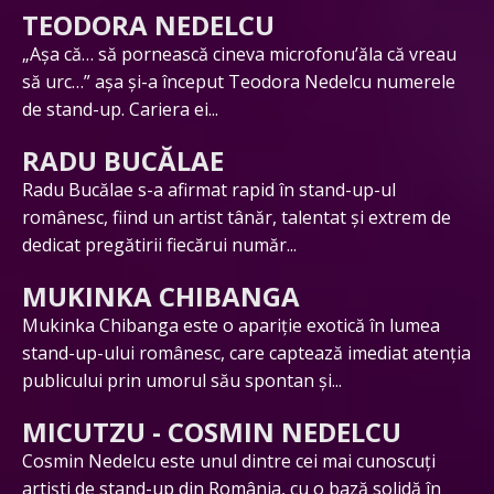
TEODORA NEDELCU
„Așa că… să pornească cineva microfonu’ăla că vreau
să urc…” așa și-a început Teodora Nedelcu numerele
de stand-up. Cariera ei...
RADU BUCĂLAE
Radu Bucălae s-a afirmat rapid în stand-up-ul
românesc, fiind un artist tânăr, talentat și extrem de
dedicat pregătirii fiecărui număr...
MUKINKA CHIBANGA
Mukinka Chibanga este o apariție exotică în lumea
stand-up-ului românesc, care captează imediat atenția
publicului prin umorul său spontan și...
MICUTZU - COSMIN NEDELCU
Cosmin Nedelcu este unul dintre cei mai cunoscuți
artiști de stand-up din România, cu o bază solidă în