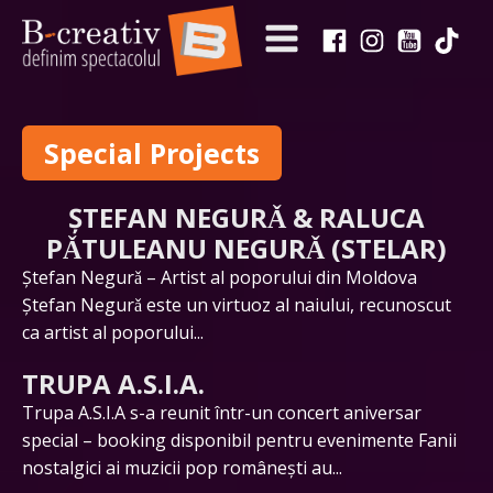
Special Projects
ȘTEFAN NEGURǍ & RALUCA
PǍTULEANU NEGURǍ (STELAR)
Ştefan Negurǎ – Artist al poporului din Moldova
Ştefan Negurǎ este un virtuoz al naiului, recunoscut
ca artist al poporului...
TRUPA A.S.I.A.
Trupa A.S.I.A s-a reunit într-un concert aniversar
special – booking disponibil pentru evenimente Fanii
nostalgici ai muzicii pop românești au...