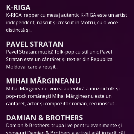
K-RIGA
K-RIGA: rapper cu mesaj autentic K-RIGA este un artist
independent, născut și crescut în Motru, cu o voce
distinctă și...
PAVEL STRATAN
Pavel Stratan: muzică folk-pop cu stil unic Pavel
Stratan este un cântăreț și textier din Republica
Moldova, care a reușit...
MIHAI MĂRGINEANU
Mihai Mărgineanu: vocea autentică a muzicii folk și
pop-rock românești Mihai Mărgineanu este un
cântăreț, actor și compozitor român, recunoscut...
DAMIAN & BROTHERS
Damian & Brothers: trupa live pentru evenimente și
show-uri Damian & Brothers a activat atât în țară, cât