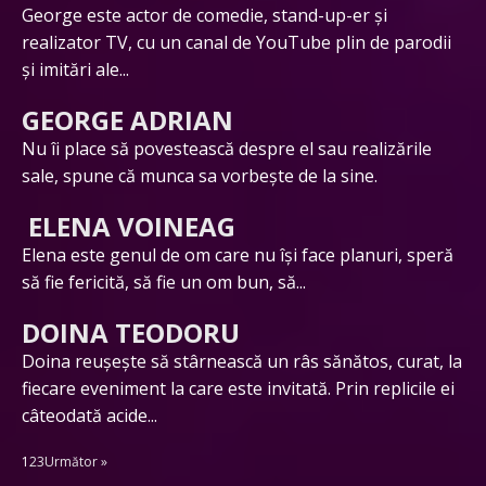
George este actor de comedie, stand-up-er și
realizator TV, cu un canal de YouTube plin de parodii
și imitări ale...
GEORGE ADRIAN
Nu îi place să povestească despre el sau realizările
sale, spune că munca sa vorbește de la sine.
ELENA VOINEAG
Elena este genul de om care nu își face planuri, speră
să fie fericită, să fie un om bun, să...
DOINA TEODORU
Doina reușește să stârnească un râs sănătos, curat, la
fiecare eveniment la care este invitată. Prin replicile ei
câteodată acide...
1
2
3
Următor »