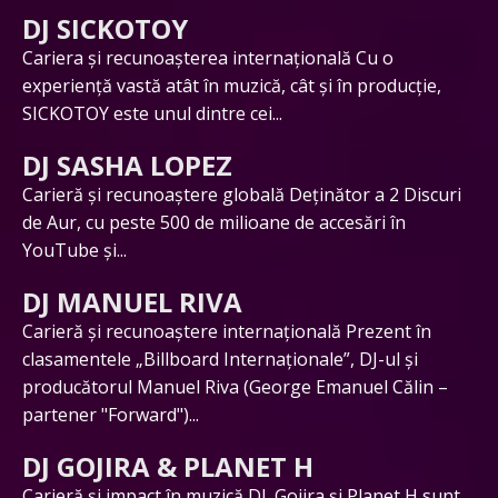
DJ SICKOTOY
Cariera și recunoașterea internațională Cu o
experiență vastă atât în muzică, cât și în producție,
SICKOTOY este unul dintre cei...
DJ SASHA LOPEZ
Carieră și recunoaștere globală Deținător a 2 Discuri
de Aur, cu peste 500 de milioane de accesări în
YouTube și...
DJ MANUEL RIVA
Carieră și recunoaștere internațională Prezent în
clasamentele „Billboard Internaționale”, DJ-ul și
producătorul Manuel Riva (George Emanuel Călin –
partener "Forward")...
DJ GOJIRA & PLANET H
Carieră și impact în muzică DJ. Gojira și Planet H sunt