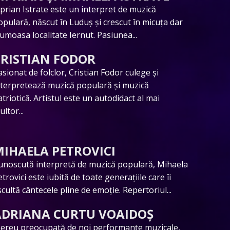
iprian Istrate este un interpret de muzică
opulară, născut în Luduș și crescut în micuța dar
rumoasa localitate Iernut. Pasiunea...
CRISTIAN FODOR
asionat de folclor, Cristian Fodor culege și
nterpretează muzică populară și muzică
atriotică. Artistul este un autodidact al mai
ltor...
MIHAELA PETROVICI
unoscută interpretă de muzică populară, Mihaela
trovici este iubită de toate generațiile care îi
scultă cântecele pline de emoție. Repertoriul...
ADRIANA CURTU VOAIDOȘ
ereu preocupată de noi performanțe muzicale,