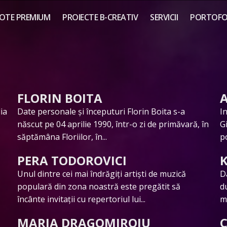
OTE PREMIUM
PROIECTE B-CREATIV
SERVICII
PORTOFOL
FLORIN BOITA
ia
Date personale și începuturi Florin Boita s-a
I
născut pe 04 aprilie 1990, într-o zi de primăvară, în
G
săptămâna Floriilor, în...
p
PERA TODOROVICI
Unul dintre cei mai îndrăgiți artiști de muzică
D
populară din zona noastră este pregătit să
d
încânte invitații cu repertoriul lui...
m
MARIA DRAGOMIROIU
C