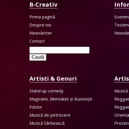
B-Creativ
Info
Prima pagină
Evenim
Despre noi
Testim
Newsletter
Newsle
Contact
Caută
după:
Artisti & Genuri
Arti
Stand up comedy
Muzică
Magicieni, Mentaliști și Iluzioniști
Regga
Folclor
Regga
Muzică de petrecere
Orient
Muzică Sârbească
Prezen