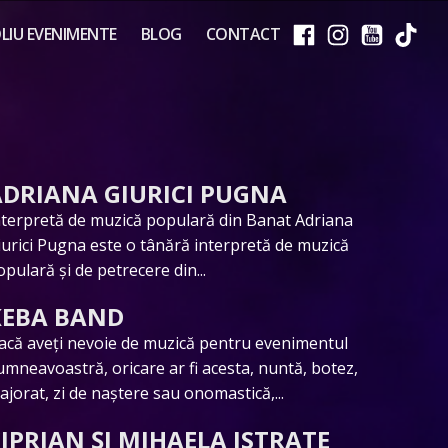
IU EVENIMENTE
BLOG
CONTACT
ADRIANA GIURICI PUGNA
nterpretă de muzică populară din Banat Adriana
iurici Pugna este o tânără interpretă de muzică
opulară și de petrecere din...
KEBA BAND
acă aveți nevoie de muzică pentru evenimentul
umneavoastră, oricare ar fi acesta, nuntă, botez,
ajorat, zi de naștere sau onomastică,...
IPRIAN ȘI MIHAELA ISTRATE