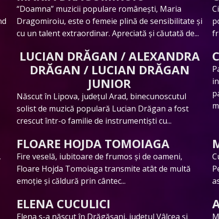
“Doamna” muzicii populare românești, Maria
C
nd
Dragomiroiu, este o femeie plină de sensibilitate și
p
cu un talent extraordinar. Apreciată și căutată de...
f
LUCIAN DRĂGAN / ALEXANDRA
DRĂGAN / LUCIAN DRĂGAN
P
JUNIOR
i
p
Născut în Lipova, județul Arad, binecunoscutul
mu
solist de muzică populară Lucian Drăgan a fost
crescut într-o familie de instrumentiști cu...
FLOARE HOJDA TOMOIAGA
,
Fire veselă, iubitoare de frumos și de oameni,
C
ă
Floare Hojda Tomoiaga transmite atât de multă
Pe
emoție și căldură prin cântec...
a
ELENA CUCULICI
Elena s-a născut în Drăgăşani, judeţul Vâlcea și
M