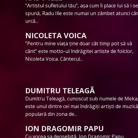
"Artistul sufletului tău”, așa cum îi place lui să i se
spună, Radu Ille este numai un zâmbet atunci câ
urcă...
NICOLETA VOICA
”Pentru mine viața ține doar cât timp pot să vă
cânt” este motto-ul îndrăgitei artiste de folclor,
Nicoleta Voica. Cântecul...
DUMITRU TELEAGĂ
Dumitru Teleagă, cunoscut sub numele de Meka
este unul dintre cei mai îndrăgiți artiști de muzic
populară din zona de...
ION DRAGOMIR PAPU
Cu vocea sa deosebită, Ion Dragomir Papu,