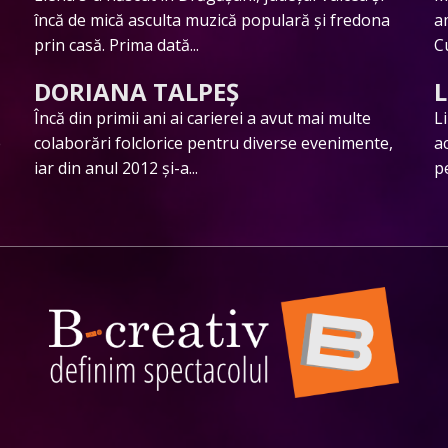
încă de mică asculta muzică populară și fredona
a
prin casă. Prima dată...
C
DORIANA TALPEȘ
L
Încă din primii ani ai carierei a avut mai multe
L
e
colaborări folclorice pentru diverse evenimente,
a
iar din anul 2012 și-a...
pe