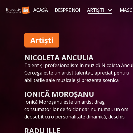
ACASĂ
DESPRE NOI
ARTIȘTI
MASC
Artiști
NICOLETA ANCULIA
Talent și profesionalism în muzică Nicoleta Ancul
Cercega este un artist talentat, apreciat pentru
abilitățile sale muzicale și prezența scenică...
IONICĂ MOROȘANU
Ionică Moroșanu este un artist drag
consumatorilor de folclor dar nu numai, un om
deosebit cu o personalitate dinamică, deschis...
RADU ILLE