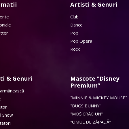
rmatii
Artisti & Genuri
ente
Club
oniale
Dance
tter
Pop
Pop Opera
Rock
sti & Genuri
Mascote "Disney
Premium”
 armânească
"MINNIE & MICKEY MOUSE"
e
"BUGS BUNNY"
eton
"MOȘ CRĂCIUN"
al Show
"OMUL DE ZĂPADĂ"
tatori