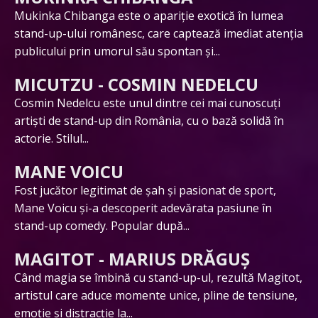
Mukinka Chibanga este o apariție exotică în lumea
stand-up-ului românesc, care captează imediat atenția
publicului prin umorul său spontan și...
MICUTZU - COSMIN NEDELCU
Cosmin Nedelcu este unul dintre cei mai cunoscuți
artiști de stand-up din România, cu o bază solidă în
actorie. Stilul...
MANE VOICU
Fost jucător legitimat de șah și pasionat de sport,
Mane Voicu și-a descoperit adevărata pasiune în
stand-up comedy. Popular după...
MAGITOT - MARIUS DRĂGUȘ
Când magia se îmbină cu stand-up-ul, rezultă Magitot,
artistul care aduce momente unice, pline de tensiune,
emoție și distracție la...