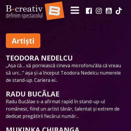
Artiști
TEODORA NEDELCU
„Așa că… să pornească cineva microfonu’ăla că vreau
să urc…” așa și-a început Teodora Nedelcu numerele
de stand-up. Cariera ei...
RADU BUCĂLAE
Radu Bucălae s-a afirmat rapid în stand-up-ul
românesc, fiind un artist tânăr, talentat și extrem de
dedicat pregătirii fiecărui număr...
MUKINKA CHIBANGA