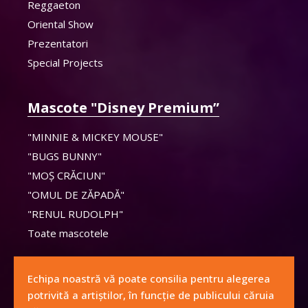
Reggaeton
Oriental Show
Prezentatori
Special Projects
Mascote "Disney Premium”
"MINNIE & MICKEY MOUSE"
"BUGS BUNNY"
"MOȘ CRĂCIUN"
"OMUL DE ZĂPADĂ"
"RENUL RUDOLPH"
Toate mascotele
Echipa noastră vă poate consilia pentru alegerea
potrivită a artiștilor, în funcție de publicului căruia