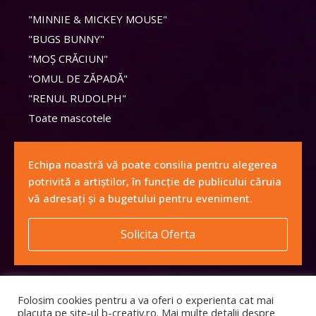
"MINNIE & MICKEY MOUSE"
"BUGS BUNNY"
"MOȘ CRĂCIUN"
"OMUL DE ZĂPADĂ"
"RENUL RUDOLPH"
Toate mascotele
Echipa noastră vă poate consilia pentru alegerea
potrivită a artiștilor, în funcție de publicului căruia
vă adresați și a bugetului pentru eveniment.
Solicita Oferta
Folosim cookies pentru a va oferi o experienta cat mai
placuta pe site-ul b-creativ.ro. Mai multe detalii despre