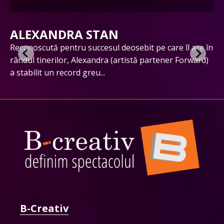
ALEXANDRA STAN
ut
Recunoscută pentru succesul deosebit pe care îl are în
În
rândul tinerilor, Alexandra (artistă partener Forward)
cu
a stabilit un record greu...
ex
B-Creativ