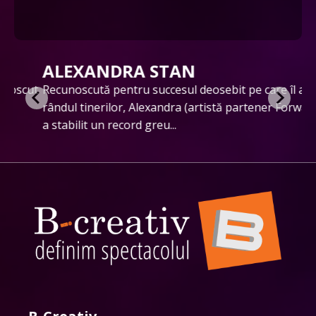
ALEXANDRA STAN
ut
Recunoscută pentru succesul deosebit pe care îl are în
În
rândul tinerilor, Alexandra (artistă partener Forward)
cu
a stabilit un record greu...
ex