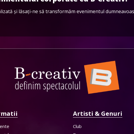
alizată și lăsați-ne să transformăm evenimentul dumneavoast
rmatii
Artisti & Genuri
ente
Club