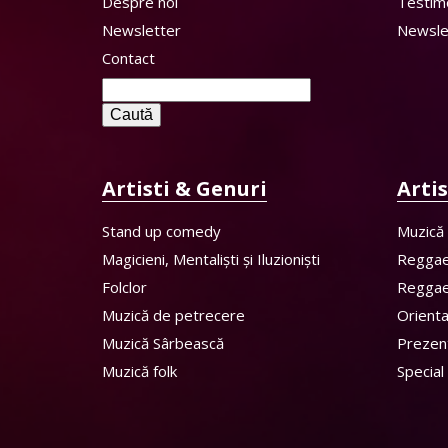
Despre noi
Testim
Newsletter
Newsle
Contact
Caută
după:
Artisti & Genuri
Arti
Stand up comedy
Muzică
Magicieni, Mentaliști și Iluzioniști
Regga
Folclor
Regga
Muzică de petrecere
Orient
Muzică Sârbească
Prezen
Muzică folk
Special