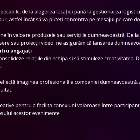
abile, de la alegerea locației până la gestionarea logistici
r, astfel încât să vă puteți concentra pe mesajul pe care dori
 în valoare produsele sau serviciile dumneavoastră. De la d
asere sau proiecții video, ne asigurăm că lansarea dumneavo
ntru angajați
consolideze relațiile din echipă și să stimuleze creativitatea. 
u.
reflectă imaginea profesională a companiei dumneavoastră
uitat.
creative pentru a facilita conexiuni valoroase între participanț
sului acestor evenimente.