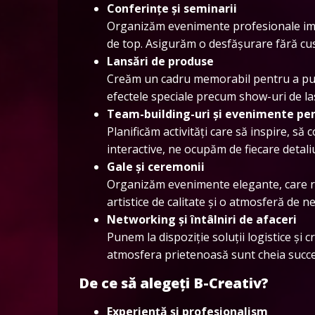
Conferințe și seminarii
Organizăm evenimente profesionale impec
de top. Asigurăm o desfășurare fără cusu
Lansări de produse
Creăm un cadru memorabil pentru a pune
efectele speciale precum show-uri de l
Team-building-uri și evenimente pe
Planificăm activități care să inspire, să 
interactive, ne ocupăm de fiecare detali
Gale și ceremonii
Organizăm evenimente elegante, care 
artistice de calitate și o atmosferă de ne
Networking și întâlniri de afaceri
Punem la dispoziție soluții logistice și 
atmosfera prietenoasă sunt cheia succe
De ce să alegeți B-Creativ?
Experiență și profesionalism