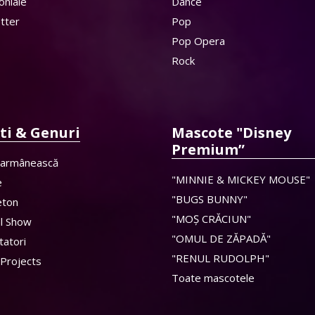
oniale
Dance
tter
Pop
Pop Opera
Rock
sti & Genuri
Mascote "Disney
Premium”
 armânească
"MINNIE & MICKEY MOUSE"
e
"BUGS BUNNY"
eton
"MOȘ CRĂCIUN"
al Show
"OMUL DE ZĂPADĂ"
tatori
"RENUL RUDOLPH"
 Projects
Toate mascotele