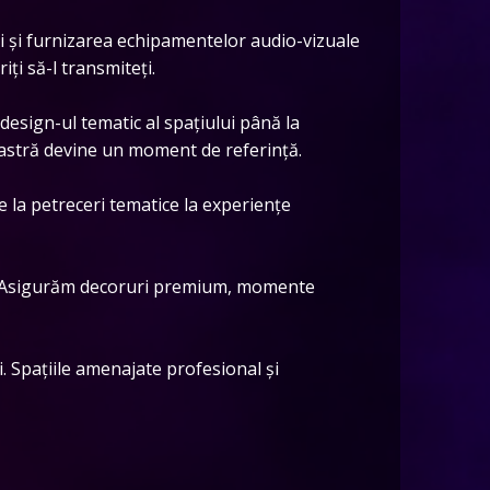
i și furnizarea echipamentelor audio-vizuale
ți să-l transmiteți.
esign-ul tematic al spațiului până la
astră devine un moment de referință.
De la petreceri tematice la experiențe
. Asigurăm decoruri premium, momente
i. Spațiile amenajate profesional și