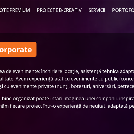
OTE PREMIUM
PROIECTE B-CREATIV
SERVICII
PORTOFOL
orporate
 de evenimente: închiriere locație, asistență tehnică adapta
alitate. Avem experiență atât cu evenimente cu public (concer
 și cu evenimente private (nunți, botezuri, aniversări, petrecer
 bine organizat poate întări imaginea unei companii, inspira
măm fiecare proiect într-o experiență de neuitat, adaptată per