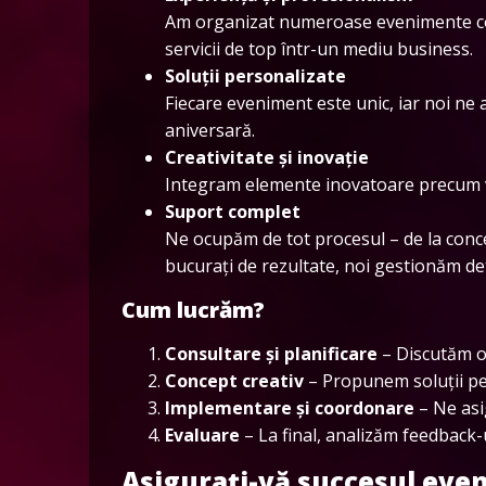
Am organizat numeroase evenimente corp
servicii de top într-un mediu business.
Soluții personalizate
Fiecare eveniment este unic, iar noi n
aniversară.
Creativitate și inovație
Integram elemente inovatoare precum vi
Suport complet
Ne ocupăm de tot procesul – de la conc
bucurați de rezultate, noi gestionăm deta
Cum lucrăm?
Consultare și planificare
– Discutăm ob
Concept creativ
– Propunem soluții per
Implementare și coordonare
– Ne asi
Evaluare
– La final, analizăm feedback
Asigurați-vă succesul even