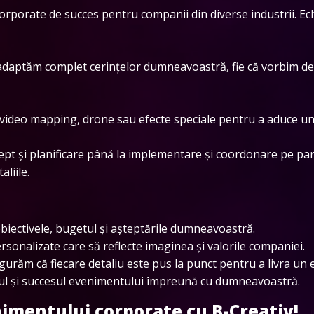
orate de succes pentru companii din diverse industrii. Ech
e adaptăm complet cerințelor dumneavoastră, fie că vorbim d
deo mapping, drone sau efecte speciale pentru a aduce un 
ept și planificare până la implementare și coordonare pe p
liile.
iectivele, bugetul și așteptările dumneavoastră.
sonalizate care să reflecte imaginea și valorile companiei.
gurăm că fiecare detaliu este pus la punct pentru a livra un
-ul și succesul evenimentului împreună cu dumneavoastră.
imentului corporate cu B-Creativ!