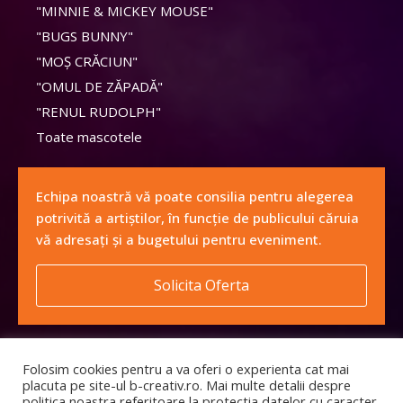
"MINNIE & MICKEY MOUSE"
"BUGS BUNNY"
"MOȘ CRĂCIUN"
"OMUL DE ZĂPADĂ"
"RENUL RUDOLPH"
Toate mascotele
Echipa noastră vă poate consilia pentru alegerea
potrivită a artiștilor, în funcție de publicului căruia
vă adresați și a bugetului pentru eveniment.
Solicita Oferta
Folosim cookies pentru a va oferi o experienta cat mai
placuta pe site-ul b-creativ.ro. Mai multe detalii despre
politica noastra referitoare la protectia datelor cu caracter