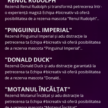
"RENUL RUDOLPH"
Rezervă Renul Rudolph și transformă petrecerea într-
o experiență magică Echipa #bicreativ vă oferă
posibilitatea de a rezerva mascota “Renul Rudolph”...
"PINGUINUL IMPERIAL"
Rezervă Pinguinul Imperial și adu distracție la
petrecerea ta Echipa #bicreativ vă oferă posibilitatea
de a rezerva mascota “Pinguinul Imperial”...
"DONALD DUCK"
Rezervă Donald Duck și adu distracție garantată la
petrecerea ta Echipa #bicreativ vă oferă posibilitatea
de a rezerva mascota “Donald...
"MOTANUL ÎNCĂLȚAT"
Rezervă Motanul Încălțat și adu distracție la
petrecerea ta Echipa #bicreativ vă oferă posibilitatea
de a rezerva mascota “Motanul Încălțat”...