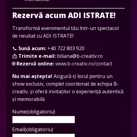
Rezervă acum ADI ISTRATE!
Transformă evenimentul tău într-un spectacol
de neuitat cu ADI ISTRATE!
📞
Sună acum:
+40 722 803 920
📩
Trimite e-mail:
biliana@b-creativ.ro
🌐
Rezervă online:
www.b-creativ.ro/contact
Nu mai aștepta!
Asigură-ți locul pentru un
show exclusiv, complet coordonat de echipa B-
creativ, și oferă invitaților o experiență autentică
și memorabilă.
Nume
(obligatoriu)
Email
(obligatoriu)