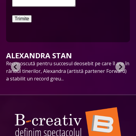
Trimite
ALEXANDRA STAN
ut
Recunoscută pentru succesul deosebit pe care îl are în
În
rândul tinerilor, Alexandra (artistă partener Forward)
cu
a stabilit un record greu...
ex