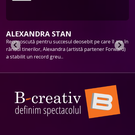
ALEXANDRA STAN
ut
Recunoscută pentru succesul deosebit pe care îl are în
În
rândul tinerilor, Alexandra (artistă partener Forward)
cu
a stabilit un record greu...
ex