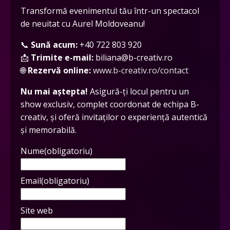
Transformă evenimentul tău într-un spectacol
de neuitat cu Aurel Moldoveanu!
📞
Sună acum:
+40 722 803 920
📩
Trimite e-mail:
biliana@b-creativ.ro
🌐
Rezervă online:
www.b-creativ.ro/contact
Nu mai aștepta!
Asigură-ți locul pentru un
show exclusiv, complet coordonat de echipa B-
creativ, și oferă invitaților o experiență autentică
și memorabilă.
Nume
(obligatoriu)
Email
(obligatoriu)
Site web