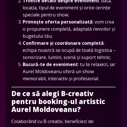
Trimite detalii despre eveniment
: data,
locația, tipul de eveniment și orice cerințe
speciale pentru show;
Primește oferta personalizată
: vom crea
o propunere completă, adaptată nevoilor și
bugetului tău;
Confirmare și coordonare completă
:
echipa noastră se ocupă de toată logistica –
sonorizare, lumini, scenă și suport tehnic;
Bucură-te de eveniment
: tu te relaxezi, iar
Aurel Moldoveanu oferă un show
memorabil, interactiv și profesional.
De ce să alegi B-creativ
pentru booking-ul artistic
Aurel Moldoveanu?
Colaborând cu B-creativ, beneficiezi de: