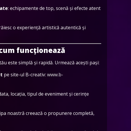
tate
: echipamente de top, scenă și efecte atent
i trăiesc o experiență artistică autentică și
– cum funcționează
ău este simplă și rapidă. Urmează acești pași:
ct
pe site-ul B-creativ:
www.b-
 data, locația, tipul de eveniment și cerințe
hipa noastră creează o propunere completă,