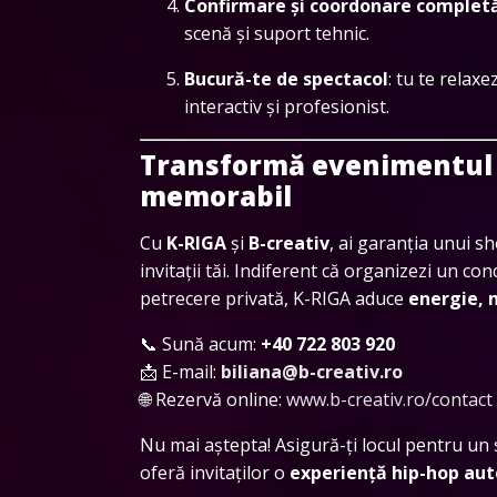
Confirmare și coordonare complet
scenă și suport tehnic.
Bucură-te de spectacol
: tu te relax
interactiv și profesionist.
Transformă evenimentul 
memorabil
Cu
K-RIGA
și
B-creativ
, ai garanția unui s
invitații tăi. Indiferent că organizezi un co
petrecere privată, K-RIGA aduce
energie, 
📞 Sună acum:
+40 722 803 920
📩 E-mail:
biliana@b-creativ.ro
🌐 Rezervă online:
www.b-creativ.ro/contact
Nu mai aștepta! Asigură-ți locul pentru un
oferă invitaților o
experiență hip-hop aut