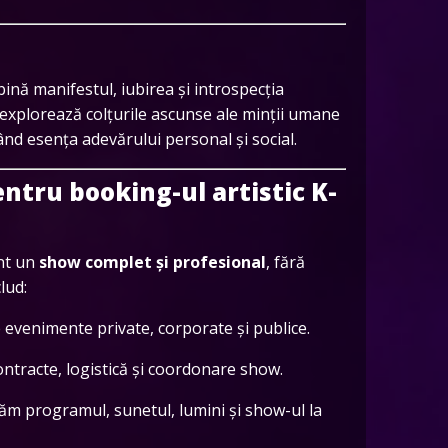
ină manifestul, iubirea și introspecția
 explorează colțurile ascunse ale minții umane
ând esența adevărului personal și social.
entru booking-ul artistic K-
ent un
show complet și profesional
, fără
lud:
 evenimente private, corporate și publice.
contracte, logistică și coordonare show.
tăm programul, sunetul, lumini și show-ul la