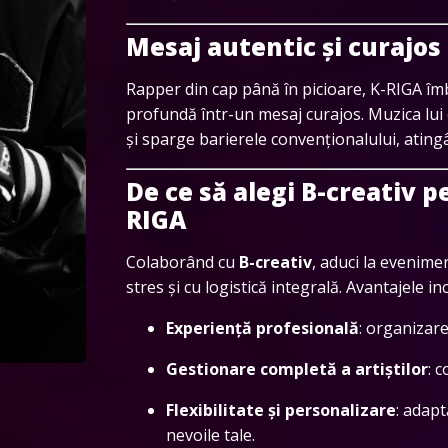
Mesaj autentic și curajos
Rapper din cap până în picioare, K-RIGA îmb
profundă într-un mesaj curajos. Muzica lui
și sparge barierele convenționalului, ating
De ce să alegi B-creativ p
RIGA
Colaborând cu
B-creativ
, aduci la evenim
stres și cu logistică integrală. Avantajele inc
Experiență profesională
: organizare
Gestionare completă a artiștilor
: 
Flexibilitate și personalizare
: adap
nevoile tale.