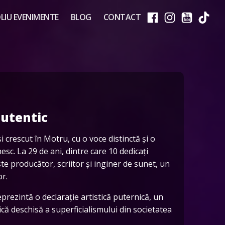
IU EVENIMENTE
BLOG
CONTACT
autentic
 crescut în Motru, cu o voce distinctă și o
esc. La 29 de ani, dintre care 10 dedicați
te producător, scriitor și inginer de sunet, un
or.
reprezintă o declarație artistică puternică, un
itică deschisă a superficialismului din societatea