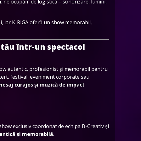
ă
: ne ocupăm de logistică – sonorizare, lumini,
ezi, iar K-RIGA oferă un show memorabil,
tău într-un spectacol
how autentic, profesionist și memorabil pentru
ncert, festival, eveniment corporate sau
mesaj curajos și muzică de impact
.
 show exclusiv coordonat de echipa B-Creativ și
entică și memorabilă
.