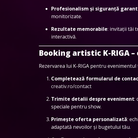
Profesionalism și siguranță garan
monitorizate.
Rezultate memorabile
: invitații tă
interactivă.
Booking artistic K-RIGA 
Rezervarea lui K-RIGA pentru evenimentul t
Completează formularul de conta
creativ.ro/contact
Trimite detalii despre eveniment
:
speciale pentru show.
Primește oferta personalizată
: ec
adaptată nevoilor și bugetului tău.