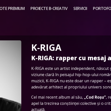
OTE PREMIUM
PROIECTE B-CREATIV
SERVICII
PORTOFOL
K-RIGA
K-RIGA: rapper cu mesaj 
K-RIGA este un artist independent, născut și
viziune clară în peisajul hip-hop-ului român
muzicii, K-RIGA nu este doar un rapper – es
adevărat arhitect al propriului univers son
Cel mai recent album al său,
„Cod Roșu”
, 
apel la trezirea conștiinței colective și o cr
actuală.