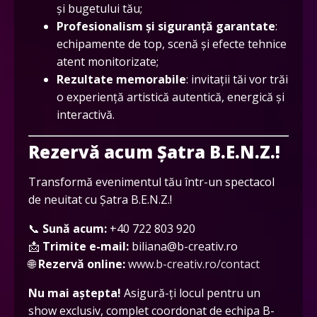
și bugetului tău;
Profesionalism și siguranță garantate
:
echipamente de top, scenă și efecte tehnice
atent monitorizate;
Rezultate memorabile
: invitații tăi vor trăi
o experiență artistică autentică, energică și
interactivă.
Rezervă acum Șatra B.E.N.Z.!
Transformă evenimentul tău într-un spectacol
de neuitat cu Șatra B.E.N.Z.!
📞
Sună acum:
+40 722 803 920
📩
Trimite e-mail:
biliana@b-creativ.ro
🌐
Rezervă online:
www.b-creativ.ro/contact
Nu mai aștepta!
Asigură-ți locul pentru un
show exclusiv, complet coordonat de echipa B-