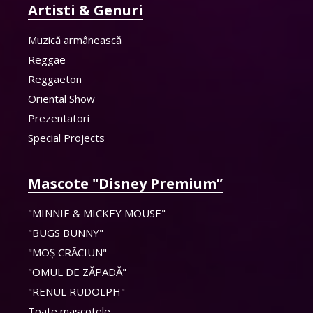
Artisti & Genuri
Muzică armânească
Reggae
Reggaeton
Oriental Show
Prezentatori
Special Projects
Mascote "Disney Premium”
"MINNIE & MICKEY MOUSE"
"BUGS BUNNY"
"MOȘ CRĂCIUN"
"OMUL DE ZĂPADĂ"
"RENUL RUDOLPH"
Toate mascotele