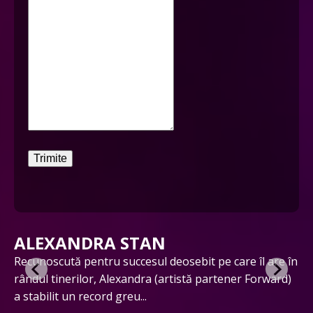
Trimite
ALEXANDRA STAN
ut
Recunoscută pentru succesul deosebit pe care îl are în
În
rândul tinerilor, Alexandra (artistă partener Forward)
cu
a stabilit un record greu...
ex