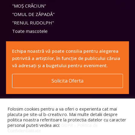
"MOȘ CRĂCIUN"
"OMUL DE ZĂPADĂ"
"RENUL RUDOLPH"
Toate mascotele
Echipa noastră vă poate consilia pentru alegerea
potrivită a artiștilor, în funcție de publicului căruia
vă adresați și a bugetului pentru eveniment.
Solicita Oferta
Folosim cookies pentru a va oferi o experienta cat mai
placuta pe site-ul b-creativ.ro. Mai multe detalii despre
politica noastra referitoare la protectia datelor cu caracter
personal puteti vedea aici:
GDPR - Politica de
Confidentialitate
Toate drepturile rezervate © - BICREATIV EFECT S.R.L