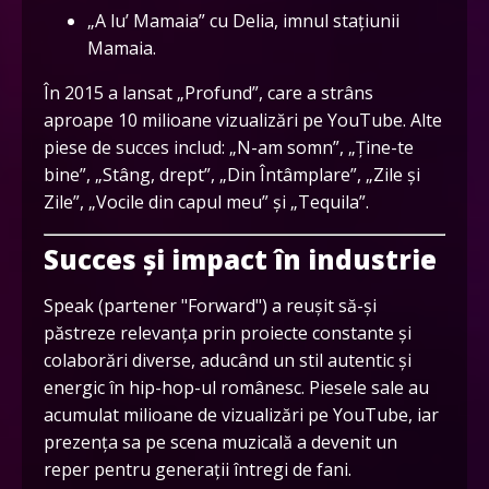
„A lu’ Mamaia” cu Delia, imnul stațiunii
Mamaia.
În 2015 a lansat „Profund”, care a strâns
aproape 10 milioane vizualizări pe YouTube. Alte
piese de succes includ: „N-am somn”, „Ține-te
bine”, „Stâng, drept”, „Din Întâmplare”, „Zile și
Zile”, „Vocile din capul meu” și „Tequila”.
Succes și impact în industrie
Speak (partener "Forward") a reușit să-și
păstreze relevanța prin proiecte constante și
colaborări diverse, aducând un stil autentic și
energic în hip-hop-ul românesc. Piesele sale au
acumulat milioane de vizualizări pe YouTube, iar
prezența sa pe scena muzicală a devenit un
reper pentru generații întregi de fani.