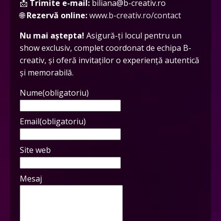
📩
Trimite e-mail:
biliana@b-creativ.ro
🌐
Rezervă online:
www.b-creativ.ro/contact
Nu mai aștepta!
Asigură-ți locul pentru un
show exclusiv, complet coordonat de echipa B-
creativ, și oferă invitaților o experiență autentică
și memorabilă.
Nume
(obligatoriu)
Email
(obligatoriu)
Site web
Mesaj