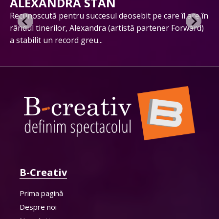
ALEXANDRA STAN
ut
Recunoscută pentru succesul deosebit pe care îl are în
În
rândul tinerilor, Alexandra (artistă partener Forward)
cu
a stabilit un record greu...
ex
B-Creativ
Prima pagină
Despre noi