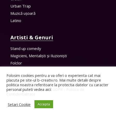
Urban Trap
Muzică ușoară
Latino
Artisti & Genuri
Stand up comedy
Magicieni, Mentaliști și Iluzioniști
Folclor
Muzică de petrecere
Folosim cookies pentru a va oferi o experienta cat mai
Muzică Sârbească
placuta pe site-ul b-creativ.ro. Mai multe detalii despre
Muzică folk
politica noastra referitoare la protectia datelor cu caracter
personal puteti vedea aici:
GDPR - Politica de
Confidentialitate
Artisti & Genuri
Setari Cookie
Accepta
Muzică armânească