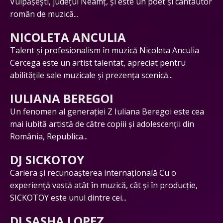
Vulpășești, județul Neamț, și este un poet și cantautor
român de muzică...
NICOLETA ANCULIA
Talent și profesionalism în muzică Nicoleta Anculia
Cercega este un artist talentat, apreciat pentru
abilitățile sale muzicale și prezența scenică...
IULIANA BEREGOI
Un fenomen al generației Z Iuliana Beregoi este cea
mai iubită artistă de către copiii și adolescenții din
România, Republica...
DJ SICKOTOY
Cariera și recunoașterea internațională Cu o
experiență vastă atât în muzică, cât și în producție,
SICKOTOY este unul dintre cei...
DJ SASHA LOPEZ