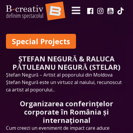
Special Projects
ȘTEFAN NEGURǍ & RALUCA
PǍTULEANU NEGURǍ (STELAR)
Ştefan Negurǎ – Artist al poporului din Moldova
Ştefan Negurǎ este un virtuoz al naiului, recunoscut
ca artist al poporului...
Organizarea conferințelor
corporate în România și
internațional
Cum creezi un eveniment de impact care aduce