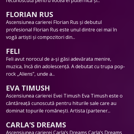
recunoscută pentru vocea ei puternică și...
FLORIAN RUS
Ascensiunea carierei Florian Rus și debutul
profesional Florian Rus este unul dintre cei mai în
vogă artiști și compozitori din...
FELI
Feli avut norocul de a-și găsi adevărata menire,
muzica, încă din adolescență. A debutat cu trupa pop-
rock „Aliens”, unde a...
EVA TIMUSH
Ascensiunea carierei Evei Timush Eva Timush este o
cântăreață cunoscută pentru hiturile sale care au
dominat topurile românești. Artista (partener...
CARLA’S DREAMS
Ascensiunea carierei Carla’s Dreams Carla’s Dreams