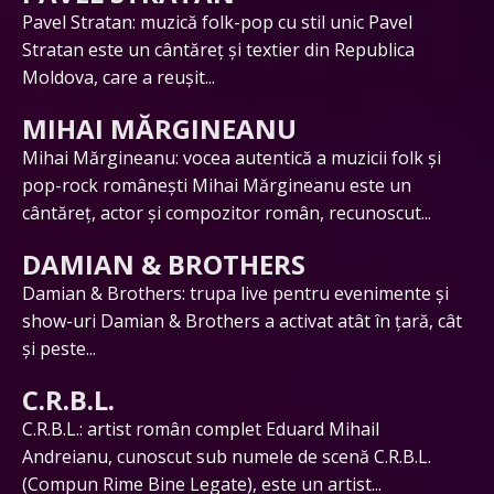
Pavel Stratan: muzică folk-pop cu stil unic Pavel
Stratan este un cântăreț și textier din Republica
Moldova, care a reușit...
MIHAI MĂRGINEANU
Mihai Mărgineanu: vocea autentică a muzicii folk și
pop-rock românești Mihai Mărgineanu este un
cântăreț, actor și compozitor român, recunoscut...
DAMIAN & BROTHERS
Damian & Brothers: trupa live pentru evenimente și
show-uri Damian & Brothers a activat atât în țară, cât
și peste...
C.R.B.L.
C.R.B.L.: artist român complet Eduard Mihail
Andreianu, cunoscut sub numele de scenă C.R.B.L.
(Compun Rime Bine Legate), este un artist...