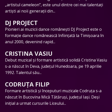
„artistul cameleon”, este unul dintre cei mai talentați
artiști ai noii generații din...
DJ PROJECT
Pionieri ai muzicii dance românești DJ Project este o
formație dance românească înființată la Timișoara în
anul 2000, devenind rapid...
CRISTINA VASIU
Debut muzical și formare artistică solidă Cristina Vasiu
s-a născut în Deva, județul Hunedoara, pe 19 aprilie
1992. Talentul său...
CODRUȚA FILIP
Formare artistică și începuturi muzicale Codruța s-a
născut în Bucovina Mică Tătăruși, județul Iași. Deși
inițial a urmat cursurile Liceului...