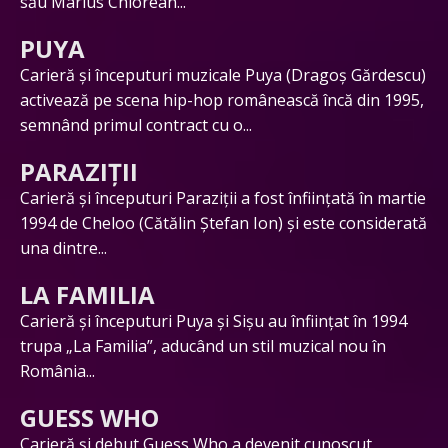
său Marius Chiorean...
PUYA
Carieră și începuturi muzicale Puya (Dragoș Gărdescu)
activează pe scena hip-hop românească încă din 1995,
semnând primul contract cu o...
PARAZIȚII
Carieră și începuturi Paraziții a fost înființată în martie
1994 de Cheloo (Cătălin Ștefan Ion) și este considerată
una dintre...
LA FAMILIA
Carieră și începuturi Puya și Sișu au înființat în 1994
trupa „La Familia”, aducând un stil muzical nou în
România...
GUESS WHO
Carieră și debut Guess Who a devenit cunoscut